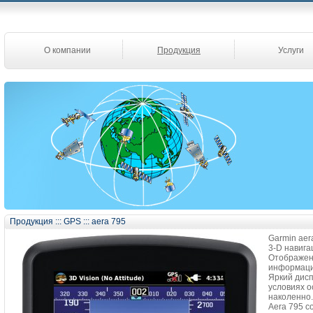
О компании
Продукция
Услуги
Продукция
:::
GPS
:::
aera 795
Garmin aer
3-D навига
Отображени
информацию
Яркий дисп
условиях о
наколенно.
Aera 795 с