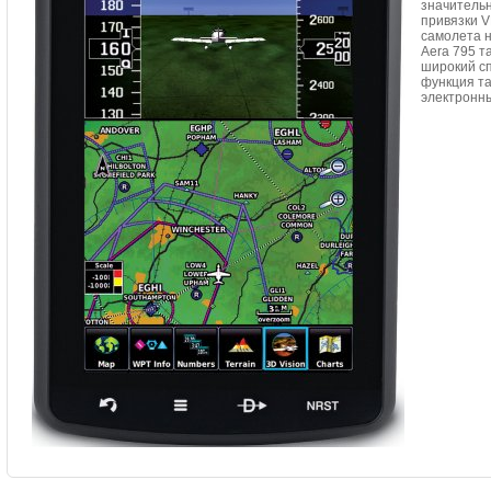
значительн
привязки 
самолета 
Aera 795 т
широкий сп
функция та
электронны