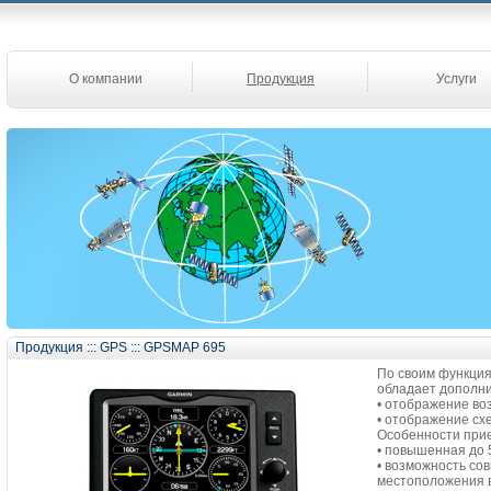
О компании
Продукция
Услуги
Продукция
:::
GPS
:::
GPSMAP 695
По своим функция
обладает дополн
• отображение во
• отображение сх
Особенности при
• повышенная до 
• возможность со
местоположения в