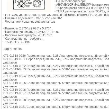
- На микропроцессоре.
- ABOVE/NORMAL/BELOW функции ото
- TA регулировка системы TCAS для пер
- TA/RA регулировка системы TCAS для
- FL (TCAS уровень полета) регулировка индикатора системы TCAS для и
- Питание подсветки: 5 Vac, 5 Vdc или 28V.
- Черная или серая передняя панель.
- Размеры: 2.375" x 2.625" x 5.375"
- Напряжение питания: 28VDC 7 Вт max.
- Рабочие температуры: -20 to 70C.
- Охлаждение: не требуется.
- TSO: C112, C119b
Part Numbers
071-01618-0226 Передняя панель, 5/28V напряжение подсветка, Дисплей N
071-01619-0011 Серая передняя панель, 5/28V напряжение подсветки, бел
диапазон
071-01619-0012 Передняя панель, 5/28V напряжение подсветки, белый дис
071-01619-0013 Серая передняя панель, 5/28V напряжение подсветки, бе
диапазон
071-01619-0014 Передняя панель, 5/28V напряжение подсветки, белый ди
диапазон
071-01619-0015 Серая передняя панель, 5/28V напряжение подсветки, бел
диапазон
071-01619-0016 Передняя панель, 5/28V напряжение подсветки, белый дис
071-01619-0017 Серая передняя панель, 5/28V напряжение подсветки, бел
диапазон
071-01619-0018 Передняя панель, 5/28V напряжение подсветки, белый дис
диапазон
071-01619-0021 Серая передняя панель, 5/28V напряжение подсветка, бел