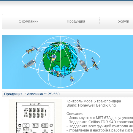
О компании
Продукция
Услуги
Продукция
:::
Авионика
:::
PS-550
Контроль Mode S транспондера
Brand: Honeywell Bendix/King
Описание:
- Используется с MST-67A для улучшен
- Поддержка Collins TDR-94D транспон
- Поддержка всех функций контроля не
- Управление и настройка работы си