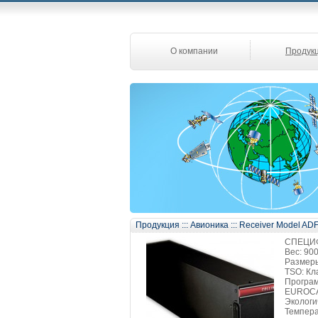
О компании
Продук
Продукция
:::
Авионика
:::
Receiver Model AD
СПЕЦИ
Вес: 900
Размеры:
TSO: Кл
Програм
EUROCA
Экологи
Темпера