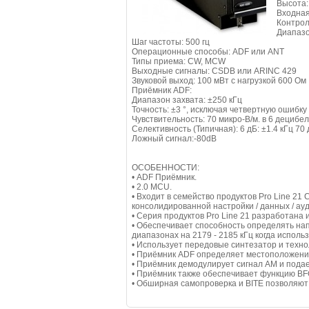
Высота:
Входная
Контрол
Диапазон
Шаг частоты: 500 гц
Операционные способы: ADF или ANT
Типы приема: CW, MCW
Выходные сигналы: CSDB или ARINC 429
Звуковой выход: 100 мВт с нагрузкой 600 Ом
Приёмник ADF:
Диапазон захвата: ±250 кГц
Точность: ±3 °, исключая четвертную ошибку
Чувствительность: 70 микро-B/м. в 6 децибел
Селективность (Типичная): 6 дБ: ±1.4 кГц 70 
Ложный сигнал:-80dB
ОСОБЕННОСТИ:
• ADF Приёмник.
• 2.0 MCU.
• Входит в семейство продуктов Pro Line 2
консолидированной настройки / данных / ау
• Серия продуктов Pro Line 21 разработана 
• Обеспечивает способность определять нап
диапазонах на 2179 - 2185 кГц когда исполь
• Использует передовые синтезатор и техно
• Приёмник ADF определяет местоположение
• Приёмник демодулирует сигнал AM и подае
• Приёмник также обеспечивает функцию BF
• Обширная самопроверка и BITE позволяют