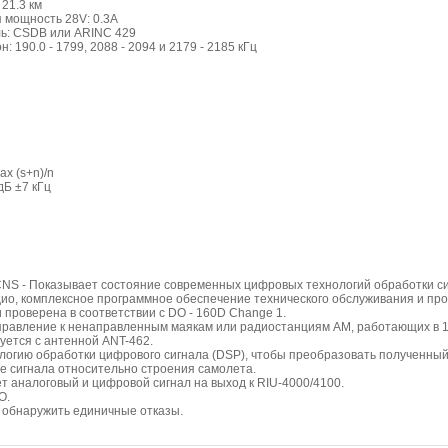
 21.3 км
 мощность 28V: 0.3A
ь: CSDB или ARINC 429
: 190.0 - 1799, 2088 - 2094 и 2179 - 2185 кГц
ах (s+n)/n
дБ ±7 кГц
1 CNS - Показывает состояние современных цифровых технологий обработки си
дио, комплексное программное обеспечение технического обслуживания и про
и проверена в соответствии с DO - 160D Change 1.
равление к ненаправленным маякам или радиостанциям AM, работающих в 190
зуется с антенной ANT-462.
логию обработки цифрового сигнала (DSP), чтобы преобразовать полученный
 сигнала относительно строения самолета.
т аналоговый и цифровой сигнал на выход к RIU-4000/4100.
O.
 обнаружить единичные отказы.