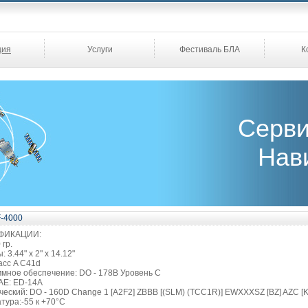
ция
Услуги
Фестиваль БЛА
К
Серви
Нав
F-4000
ФИКАЦИИ:
 гр.
 3.44" x 2" x 14.12"
асс A C41d
мное обеспечение: DO - 178B Уровень C
E: ED-14A
ческий: DO - 160D Change 1 [A2F2] ZBBB [(SLM) (TCC1R)] EWXXXSZ [BZ] AZC [K
тура:-55 к +70°C