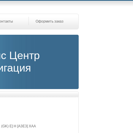
онтакты
Оформить заказ
с Центр
игация
 (GK) E] H [A3E3] XAA