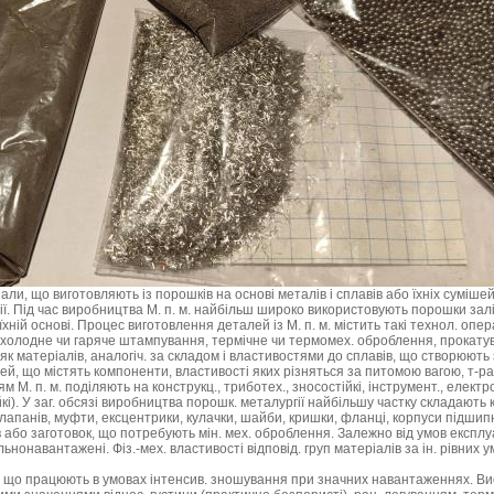
и, що виготовляють із порошків на основі металів і сплавів або їхніх суміш
. Під час виробництва М. п. м. найбільш широко використовують порошки заліза
 їхній основі. Процес виготовлення деталей із М. п. м. містить такі технол. опе
, холодне чи гаряче штампування, термічне чи термомех. оброблення, прокату
 матеріалів, аналогіч. за складом і властивостями до сплавів, що створюють 
ішей, що містять компоненти, властивості яких різняться за питомою вагою, т-р
. п. м. поділяють на конструкц., триботех., зносостійкі, інструмент., електро
). У заг. обсязі виробництва порошк. металургії найбільшу частку складають ко
клапанів, муфти, ексцентрики, кулачки, шайби, кришки, фланці, корпуси підшипник
в або заготовок, що потребують мін. мех. оброблення. Залежно від умов експлуа
льнонавантажені. Фіз.-мех. властивості відповід. груп матеріалів за ін. рівних
и, що працюють в умовах інтенсив. зношування при значних навантаженнях. Ви