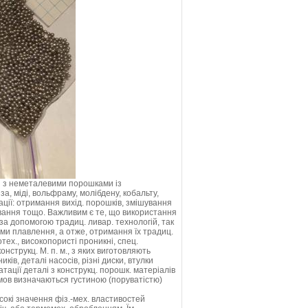
ей з неметалевими порошками із
, міді, вольфраму, молібдену, кобальту,
рації: отримання вихід. порошків, змішування
вання тощо. Важливим є те, що використання
за допомогою традиц. ливар. технологій, так
ами плавлення, а отже, отримання їх традиц.
тех., високопористі проникні, спец.
нструкц. М. п. м., з яких виготовляють
ів, деталі насосів, різні диски, втулки
тації деталі з конструкц. порошк. матеріалів
 умов визначаються густиною (поруватістю)
сокі значення фіз.-мех. властивостей