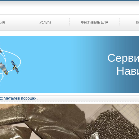
ция
Услуги
Фестиваль БЛА
К
Серви
Нав
:::
Металеві порошки.