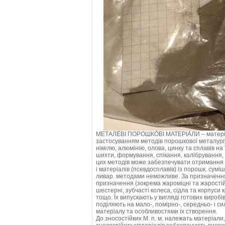
МЕТАЛЕ́ВІ ПОРОШКО́ВІ МАТЕРІА́ЛИ – матеріал
застосуванням методів порошкової металургії
нікелю, алюмінію, олова, цинку та сплавів на
шихти, формування, спікання, калібрування
цих методів може забезпечувати отримання як
і матеріалів (псевдосплавів) із порошк. сум
ливар. методами неможливе. За призначенням М
призначення (зокрема жароміцні та жаростійкі
шестерні, зубчасті колеса, сідла та корпуси 
тощо. Їх випускають у вигляді готових виробі
поділяють на мало-, помірно-, середньо- і си
матеріалу та особливостями їх створення.
До зносостійких М. п. м. належать матеріал